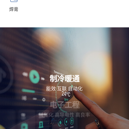
焊膏
制冷暖通
能效
互联
自动化
电子工程
微型化
高导电性
高良率