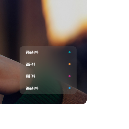
铜基钎料
银钎料
铝钎料
锡基钎料