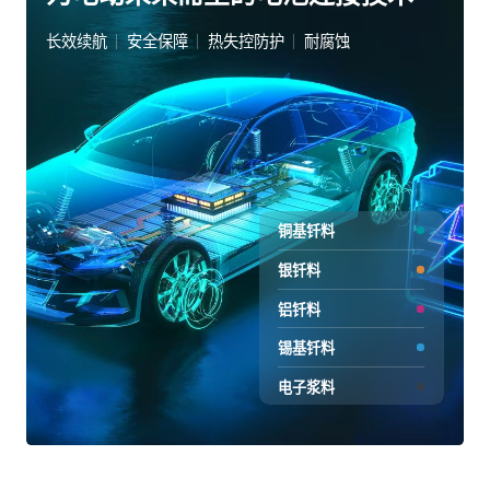
长效续航
安全保障
热失控防护
耐腐蚀
铜基钎料
银钎料
铝钎料
锡基钎料
电子浆料