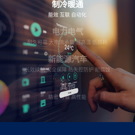
制冷暖通
能效
互联
自动化
电力电气
耐久可靠
大电流承载
耐高温
低损耗
新能源汽车
长效续航
安全保障
热失控防护
耐腐蚀
其他
精密
可靠
高性能