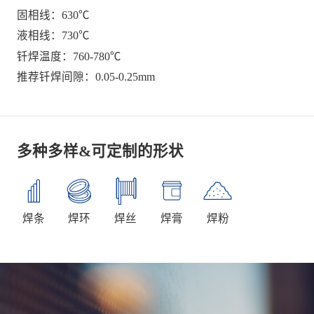
固相线：630℃
液相线：730℃
钎焊温度：760-780℃
推荐钎焊间隙：0.05-0.25mm
多种多样&可定制的形状
焊条
焊环
焊丝
焊膏
焊粉