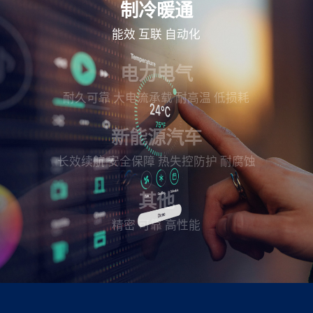
制冷暖通
能效
互联
自动化
电力电气
耐久可靠
大电流承载
耐高温
低损耗
新能源汽车
长效续航
安全保障
热失控防护
耐腐蚀
其他
精密
可靠
高性能