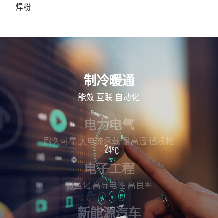
焊粉
制冷暖通
能效
互联
自动化
电力电气
耐久可靠
大电流承载
耐高温
低损耗
电子工程
微型化
高导电性
高良率
新能源汽车