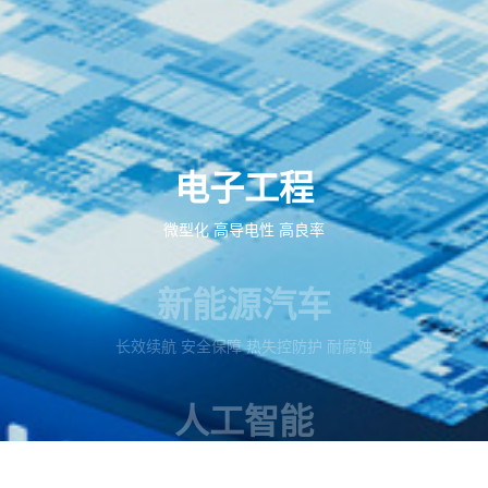
电子工程
微型化
高导电性
高良率
新能源汽车
长效续航
安全保障
热失控防护
耐腐蚀
人工智能
精确热控
持久稳定
高密度算力支撑