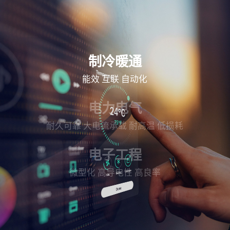
制冷暖通
能效
互联
自动化
电力电气
耐久可靠
大电流承载
耐高温
低损耗
电子工程
微型化
高导电性
高良率