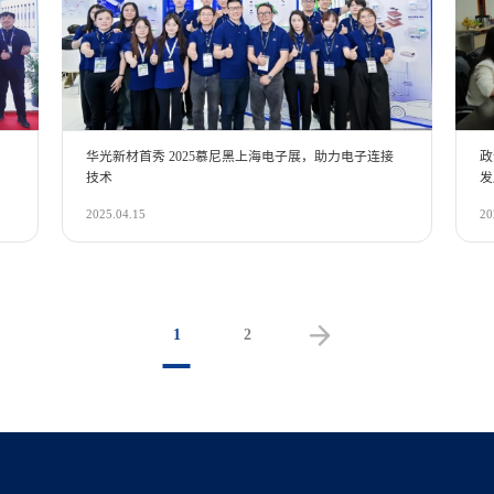
华光新材首秀 2025慕尼黑上海电子展，助力电子连接
政
技术
发
2025.04.15
20
1
2