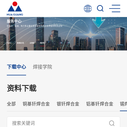
服务中心
在制冷、暖通、电力等主要应用领域领先的工业焊接材料供应商
产品中心
整体解决方案
应用领域
焊接学院
下载中心
焊接学院
资料下载
全部
铜基钎焊合金
银钎焊合金
铝基钎焊合金
锡